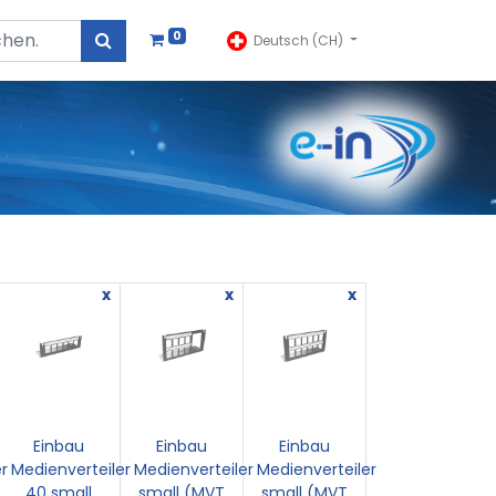
0
Deutsch (CH)
x
x
x
Einbau
Einbau
Einbau
r
Medienverteiler
Medienverteiler
Medienverteiler
40 small
small (MVT
small (MVT